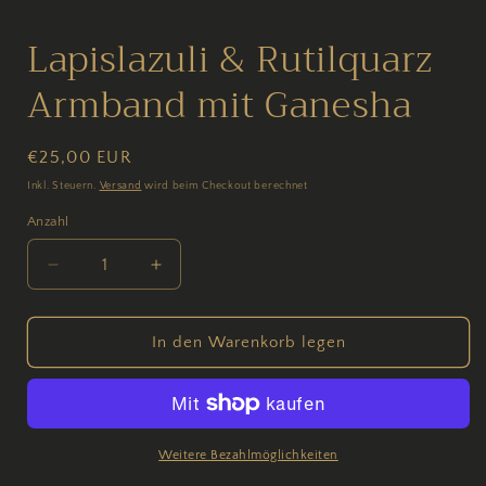
Medien
1
in
Lapislazuli & Rutilquarz
Modal
öffnen
Armband mit Ganesha
Normaler
€25,00 EUR
Preis
Inkl. Steuern.
Versand
wird beim Checkout berechnet
Anzahl
Anzahl
Verringere
Erhöhe
die
die
Menge
Menge
für
für
In den Warenkorb legen
Lapislazuli
Lapislazuli
&amp;
&amp;
Rutilquarz
Rutilquarz
Armband
Armband
mit
mit
Weitere Bezahlmöglichkeiten
Ganesha
Ganesha